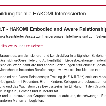
ildung für alle HAKOMI Interessierten
R.T - HAKOMI Embodied and Aware Relationship
mkeitszentrierter Ansatz zur interpersonalen Intelligenz und zum Seh
und
alko Weiss
Ute Helmers
braucht es, um sich sicherer und konstruktiver in alltäglichen Beziehu
lässt sich größere Tiefe und Authentizität in Liebesbeziehungen finden
sind die Wege, familiäre und andere Beziehungen erfüllender zu gesta
Menschen in heilenden Berufen zeigen wir, wie sie ihre Klienten in de
odied and Aware Relationships Training (
H.E.A.R.T.™
) stellt ein Mo
riedigender mit Freunden, Eltern, Kindern, Kollegen und Lebenspartn
ung und das Wachstum des Bewusstseins, im Einklang mit den Grund
, Mitgefühl, Echtheit und Vulnerabilität.
er und unterstützender Gruppenkontext erlaubt uns, die schwierigen Fr
anderen Menschen begleiten.