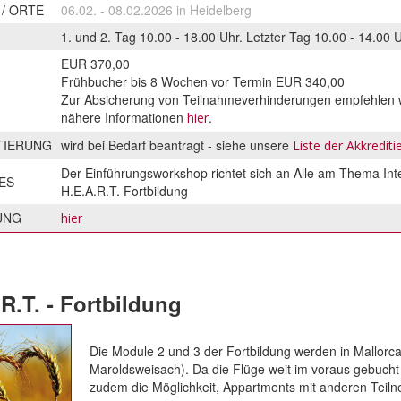
 / ORTE
06.02. - 08.02.2026 in Heidelberg
1. und 2. Tag 10.00 - 18.00 Uhr. Letzter Tag 10.00 - 14.00 
EUR 370,00
Frühbucher bis 8 Wochen vor Termin EUR 340,00
Zur Absicherung von Teilnahmeverhinderungen empfehlen w
nähere Informationen
.
hier
TIERUNG
wird bei Bedarf beantragt - siehe unsere
Liste der Akkredit
Der Einführungsworkshop richtet sich an Alle am Thema Int
ES
H.E.A.R.T. Fortbildung
UNG
hier
R.T. - Fortbildung
Die Module 2 und 3 der Fortbildung werden in Mallorc
Maroldsweisach). Da die Flüge weit im voraus gebucht
zudem die Möglichkeit, Appartments mit anderen Teilne