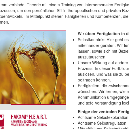
mm verbindet Theorie mit einem Training von interpersonalen Fertigke
zessen, um den persönlichen Stil in therapeutischen und privaten B
zuentwickeln. Im Mittelpunkt stehen Fähigkeiten und Kompetenzen, di
nnen.
Wir üben Fertigkeiten in 
Selbstkenntnis: Hier geht e
miteinander geraten. Wir l
lassen, sowie sich mit Bez
auszutauschen.
Unsere Wirkung auf andere 
Prozess. In dieser Fortbild
auslösen, und was sie zu b
beitragen können.
Fertigkeiten, die zwischenm
wünschen: Wir lernen, wie m
Kommunikation umgegangen w
und tiefe Verständigung leic
Einige der zentralen Fertig
Achtsame Selbstexploration
Achtsame Selbstregulation
Mitgefühl und Selbstmitgefü