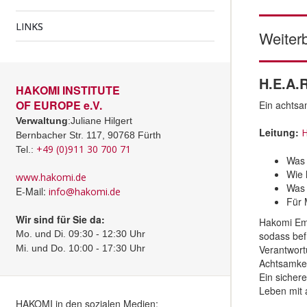
LINKS
Weiterb
H.E.A.
HAKOMI INSTITUTE
OF EUROPE e.V.
Ein achtsa
Verwaltung
:Juliane Hilgert
Leitung:
H
Bernbacher Str. 117, 90768 Fürth
+49 (0)911 30 700 71
Tel.:
Was 
Wie 
www.hakomi.de
Was 
E-Mail:
info@hakomi.de
Für 
Wir sind für Sie da:
Hakomi Emb
Mo. und Di. 09:30 - 12:30 Uhr
sodass bef
Verantwort
Mi. und Do. 10:00 - 17:30 Uhr
Achtsamkeit
Ein sicher
Leben mit 
HAKOMI in den sozialen Medien: