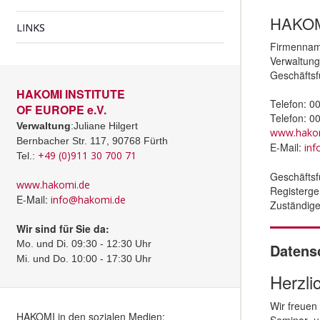
HAKOM
LINKS
Firmenname
Verwaltung
Geschäftsf
HAKOMI INSTITUTE
Telefon: 0
OF EUROPE e.V.
Telefon: 0
Verwaltung
:Juliane Hilgert
www.hako
Bernbacher Str. 117, 90768 Fürth
E-Mail:
in
+49 (0)911 30 700 71
Tel.:
Geschäftsf
www.hakomi.de
Registerge
E-Mail:
info@hakomi.de
Zuständige
Wir sind für Sie da:
Mo. und Di. 09:30 - 12:30 Uhr
Datensc
Mi. und Do. 10:00 - 17:30 Uhr
Herzli
Wir freuen
HAKOMI in den sozialen Medien:
Seminar- u