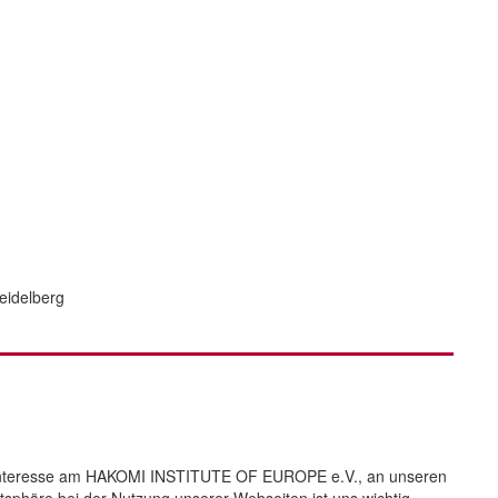
eidelberg
r Interesse am HAKOMI INSTITUTE OF EUROPE e.V., an unseren
sphäre bei der Nutzung unserer Webseiten ist uns wichtig.