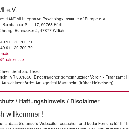
I e.V.
: HAKOMI Integrative Psychology Institute of Europe e.V.
: Bernbacher Str. 117, 90768 Fürth
ührung: Bonnacker 2, 47877 Willich
049 911 30 700 71
049 911 30 700 72
mi.de
fo@hakomi.de
ührer: Bernhard Flesch
richt: VR 33.1650. Eingetragener gemeinnütziger Verein - Finanzamt H
 Aufsichtsbehörde: Amtsgericht Mannheim (früher Heidelberg)
hutz / Haftungshinweis / Disclaimer
ch willkommen!
 uns, dass Sie unsere Webseiten besuchen und bedanken uns für Ih
nd Trainingsangeboten und unseren Webseiten. Der Schutz Ihrer Privat