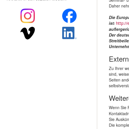
Daher nehm
Die Europä
ist:
http:/
außergeric
Der deuts
Streitbeil
Unternehm
Extern
Zu Ihrer we
sind, weise
Seiten and
selbstverst
Weiter
Wenn Sie F
Kontaktadr
Sie Auskün
Die komple