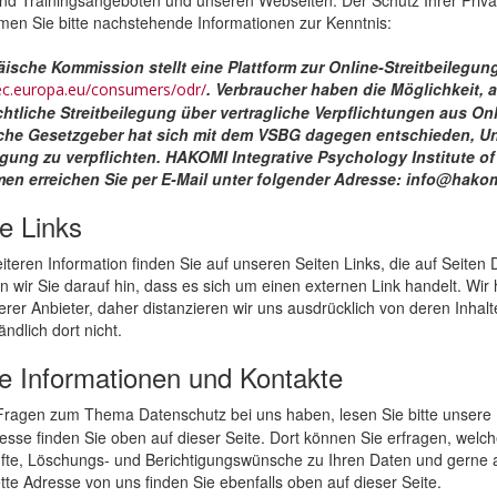
en Sie bitte nachstehende Informationen zur Kenntnis:
ische Kommission stellt eine Plattform zur Online-Streitbeilegung 
. Verbraucher haben die Möglichkeit, a
/ec.europa.eu/consumers/odr/
htliche Streitbeilegung über vertragliche Verpflichtungen aus On
che Gesetzgeber hat sich mit dem VSBG dagegen entschieden, Unt
egung zu verpflichten. HAKOMI Integrative Psychology Institute o
en erreichen Sie per E-Mail unter folgender Adresse: info@hakom
e Links
iteren Information finden Sie auf unseren Seiten Links, die auf Seiten D
n wir Sie darauf hin, dass es sich um einen externen Link handelt. Wir 
erer Anbieter, daher distanzieren wir uns ausdrücklich von deren Inhal
ändlich dort nicht.
e Informationen und Kontakte
ragen zum Thema Datenschutz bei uns haben, lesen Sie bitte unsere
esse finden Sie oben auf dieser Seite. Dort können Sie erfragen, welc
fte, Löschungs- und Berichtigungswünsche zu Ihren Daten und gerne a
tte Adresse von uns finden Sie ebenfalls oben auf dieser Seite.