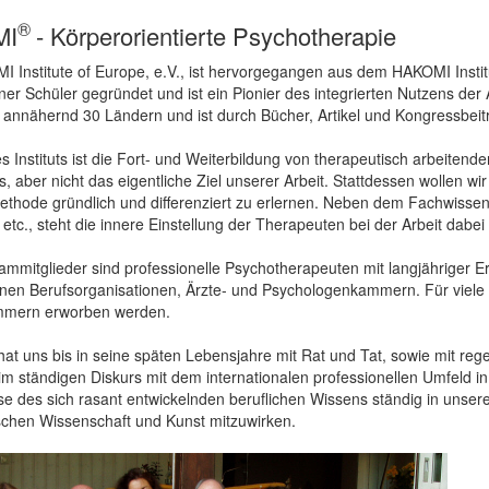
®
MI
- Körperorientierte Psychotherapie
 Institute of Europe, e.V., ist hervorgegangen aus dem HAKOMI Institu
iner Schüler gegründet und ist ein Pionier des integrierten Nutzens de
annähernd 30 Ländern und ist durch Bücher, Artikel und Kongressbeiträ
s Instituts ist die Fort- und Weiterbildung von therapeutisch arbeitend
s, aber nicht das eigentliche Ziel unserer Arbeit. Stattdessen wollen w
hode gründlich und differenziert zu erlernen. Neben dem Fachwisse
 etc., steht die innere Einstellung der Therapeuten bei der Arbeit dabei 
ammitglieder sind professionelle Psychotherapeuten mit langjähriger Erf
nen Berufsorganisationen, Ärzte- und Psychologenkammern. Für viele
mern erworben werden.
hat uns bis in seine späten Lebensjahre mit Rat und Tat, sowie mit reg
im ständigen Diskurs mit dem internationalen professionellen Umfeld in
se des sich rasant entwickelnden beruflichen Wissens ständig in unsere 
schen Wissenschaft und Kunst mitzuwirken.